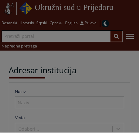
Okružni sud u Prijedoru
Bosanski
Hrvatski
Srpski
Српски
English
Prijava
Napredna pretraga
Adresar institucija
Naziv
Vrsta
Odaberi...