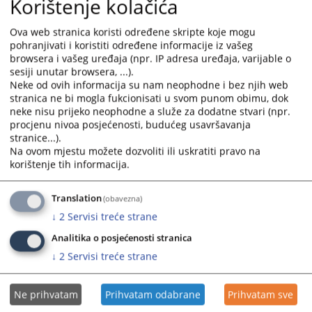
Korištenje kolačića
Administrativna jedinica
Ova web stranica koristi određene skripte koje mogu
Odaberi...
pohranjivati i koristiti određene informacije iz vašeg
browsera i vašeg uređaja (npr. IP adresa uređaja, varijable o
sesiji unutar browsera, ...).
Neke od ovih informacija su nam neophodne i bez njih web
stranica ne bi mogla fukcionisati u svom punom obimu, dok
Naziv
neke nisu prijeko neophodne a služe za dodatne stvari (npr.
procjenu nivoa posjećenosti, budućeg usavršavanja
Okružni sud u Prijedoru
stranice...).
Naziv institucije:
Okružni sud u Prijedoru
Na ovom mjestu možete dozvoliti ili uskratiti pravo na
Adresa:
Ulica Nikole Pašića bb, 79101 Prijedor
korištenje tih informacija.
Telefon:
052/490-960
Adresa elektronske pošte:
dusko.miloica@pravosudje.ba
Translation
(obavezna)
Web stranica:
https://oksud-prijedor.pravosudje.ba
↓
2
Servisi treće strane
Radno vrijeme:
07:00-15:00
Analitika o posjećenosti stranica
Predsjednik:
Duško Miloica
↓
2
Servisi treće strane
Potpredsjednik:
Nedeljka Eror
1 - 1 / 1
Ne prihvatam
Prihvatam odabrane
Prihvatam sve