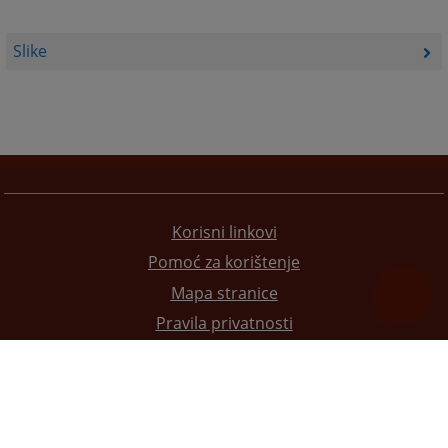
Slike
Korisni linkovi
Pomoć za korištenje
Mapa stranice
Pravila privatnosti
Redizajn web stranice je finansirala Evropska unija. Za njen sadržaj isključivo je odgovorno
Visoko sudsko i tužilačko vijeće BiH i ona ne odražava nužno stavove Evropske unije.