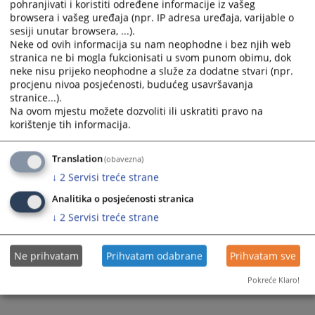
pohranjivati i koristiti određene informacije iz vašeg
select
select
browsera i vašeg uređaja (npr. IP adresa uređaja, varijable o
a
a
sesiji unutar browsera, ...).
date.
date.
Neke od ovih informacija su nam neophodne i bez njih web
stranica ne bi mogla fukcionisati u svom punom obimu, dok
Press
Press
neke nisu prijeko neophodne a služe za dodatne stvari (npr.
the
the
procjenu nivoa posjećenosti, budućeg usavršavanja
question
question
stranice...).
Trenutno nema vijesti
mark
mark
Na ovom mjestu možete dozvoliti ili uskratiti pravo na
key
key
korištenje tih informacija.
to
to
get
get
Translation
(obavezna)
the
the
↓
2
Servisi treće strane
keyboard
keyboard
shortcuts
shortcuts
Analitika o posjećenosti stranica
for
for
↓
2
Servisi treće strane
changing
changing
dates.
dates.
Ne prihvatam
Prihvatam odabrane
Prihvatam sve
Pokreće Klaro!