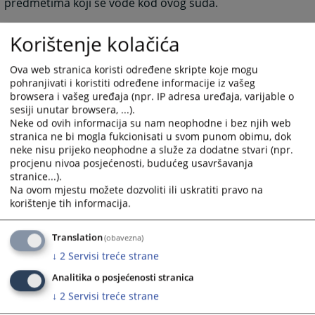
predmetima koji se vode kod ovog suda.
4068
PREGLEDA
Korištenje kolačića
Ova web stranica koristi određene skripte koje mogu
pohranjivati i koristiti određene informacije iz vašeg
browsera i vašeg uređaja (npr. IP adresa uređaja, varijable o
sesiji unutar browsera, ...).
Neke od ovih informacija su nam neophodne i bez njih web
stranica ne bi mogla fukcionisati u svom punom obimu, dok
neke nisu prijeko neophodne a služe za dodatne stvari (npr.
procjenu nivoa posjećenosti, budućeg usavršavanja
stranice...).
Na ovom mjestu možete dozvoliti ili uskratiti pravo na
korištenje tih informacija.
Translation
(obavezna)
↓
2
Servisi treće strane
Analitika o posjećenosti stranica
↓
2
Servisi treće strane