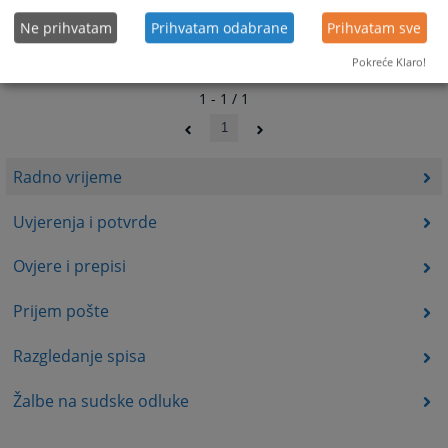
Ne prihvatam
Prihvatam odabrane
Prihvatam sve
Pokreće Klaro!
1 - 1 / 1
1
Radno vrijeme
Uvjerenja i potvrde
Ovjere i prepisi
Prijem pošte
Razgledanje spisa
Žalbe na sudske odluke