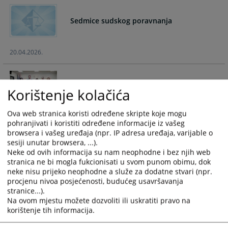
and
and
select
select
Sedmice sudskog poravnanja
a
a
date.
date.
20.04.2026.
Press
Press
the
the
question
question
Posjeta ministra pravde Republike Srpske
mark
mark
Korištenje kolačića
key
key
to
to
Ova web stranica koristi određene skripte koje mogu
19.11.2025.
get
get
pohranjivati i koristiti određene informacije iz vašeg
the
the
browsera i vašeg uređaja (npr. IP adresa uređaja, varijable o
sesiji unutar browsera, ...).
keyboard
keyboard
Neke od ovih informacija su nam neophodne i bez njih web
Sedmice sudskog poravnanja
shortcuts
shortcuts
stranica ne bi mogla fukcionisati u svom punom obimu, dok
for
for
neke nisu prijeko neophodne a služe za dodatne stvari (npr.
changing
changing
procjenu nivoa posjećenosti, budućeg usavršavanja
20.10.2025.
dates.
dates.
stranice...).
Na ovom mjestu možete dozvoliti ili uskratiti pravo na
korištenje tih informacija.
Sedmica sudskog poravnanja