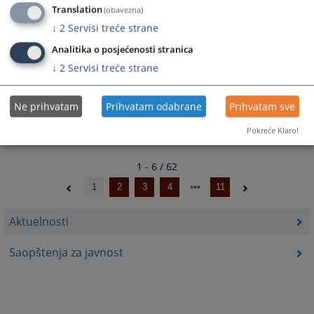
Translation
(obavezna)
↓
2
Servisi treće strane
06.05.2025.
Analitika o posjećenosti stranica
↓
2
Servisi treće strane
Pritvor saopštenje 11.04.2025. Godine
Ne prihvatam
Prihvatam odabrane
Prihvatam sve
11.04.2025.
Pokreće Klaro!
1 - 6 / 62
1
2
3
4
11
Aktuelnosti
Saopštenja za javnost