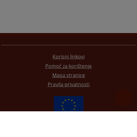
Korisni linkovi
Pomoć za korištenje
Mapa stranice
Pravila privatnosti
Redizajn web stranice je finansirala Evropska unija. Za njen sadržaj isključivo je odgovorno
Visoko sudsko i tužilačko vijeće BiH i ona ne odražava nužno stavove Evropske unije.