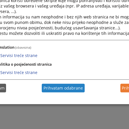
nica koristi određene skripte koje mogu pohranjivati i koristiti od
iz vašeg browsera i vašeg uređaja (npr. IP adresa uređaja, varijable 
era, ...).
h informacija su nam neophodne i bez njih web stranica ne bi mog
i u svom punom obimu, dok neke nisu prijeko neophodne a služe z
 procjenu nivoa posjećenosti, budućeg usavršavanja stranice...).
tu možete dozvoliti ili uskratiti pravo na korištenje tih informacija
nslation
(obavezna)
Servisi treće strane
litika o posjećenosti stranica
Servisi treće strane
tam
Prihvatam odabrane
Pri