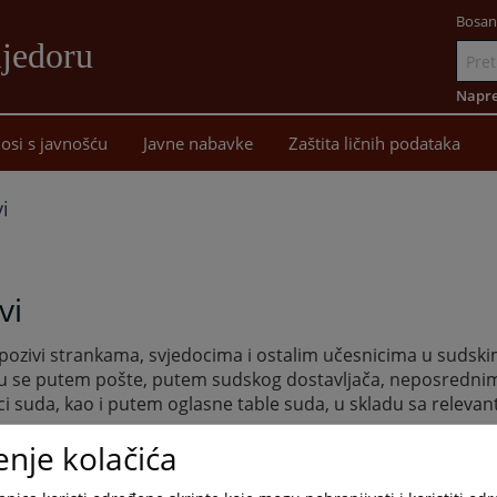
Bosan
ijedoru
Idi
na
Napre
sadržaj
osi s javnošću
Javne nabavke
Zaštita ličnih podataka
i
vi
 pozivi strankama, svjedocima i ostalim učesnicima u suds
u se putem pošte, putem sudskog dostavljača, neposredn
ci suda, kao i putem oglasne table suda, u skladu sa relev
ma.
enje kolačića