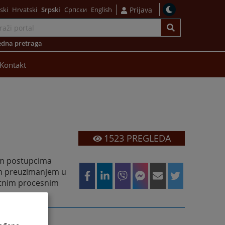
ski
Hrvatski
Srpski
Српски
English
Prijava
dna pretraga
Kontakt
1523
PREGLEDA
kim postupcima
im preuzimanjem u
antnim procesnim