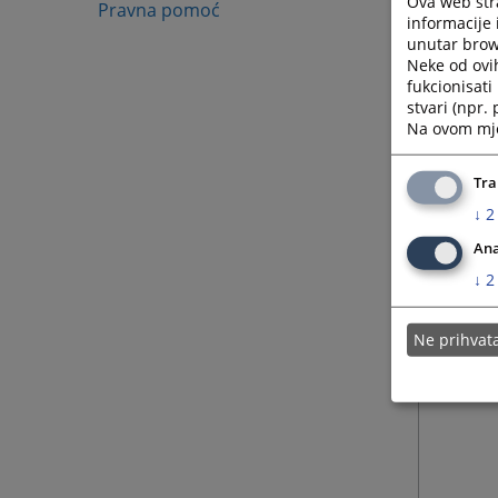
Ova web stra
Pravna pomoć
informacije 
unutar brows
Neke od ovi
fukcionisat
stvari (npr.
Na ovom mjes
Tra
↓
2
Ana
↓
2
Ne prihva