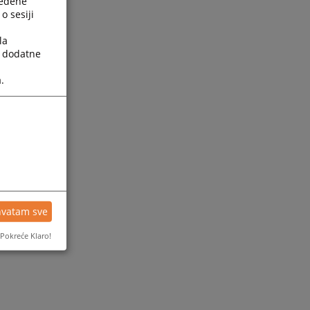
ređene
o sesiji
la
a dodatne
.
hvatam sve
Pokreće Klaro!