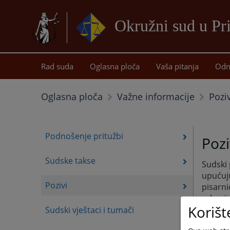
Okružni sud u Pr
Rad suda
Oglasna ploča
Vaša pitanja
Odn
Poziv
Oglasna ploča
Važne informacije
Podnošenje pritužbi
Pozi
Sudske takse
Sudski
upućuj
Pozivi
pisarni
zakoni
Korišt
Sudski vještaci i tumači