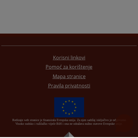
Korisni linkovi
Pomoć za korištenje
Mapa stranice
Pravila privatnosti
Redizajn web stranice je finansirala Evropska unija. Za njen sadržaj isključivo je odgovorno
Visoko sudsko i tužilačko vijeće BiH i ona ne odražava nužno stavove Evropske unije.