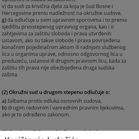
v) da sudi za krivična djela za koja je Sud Bosne i
Hercegovine prenio nadležnost na okružne sudove,
g)
da odlučuje u svim upravnim sporovima i to prema
sjedištu prvostepenog upravnog organa, kao i o
zahtjevima za zaštitu sloboda i prava utvrđenih
ustavom, ako su takve slobode i prava povrijeđena
konačnim pojedinačnim aktom ili radnjom službenog
lica u organima uprave, odnosno odgovornog lica u
preduzeću, ustanovi ili drugom pravnom licu, kada za
zaštitu tih prava nije obezbijeđena druga sudska
zaštita.
(2) Okružni sud u drugom stepenu odlučuje o:
a)
žalbama protiv odluka osnovnih sudova,
b)
drugim redovnim i vanrednim pravnim lijekovima,
ako je to određeno zakonom.
(3) Ostala nadležnost okružnog suda je da: