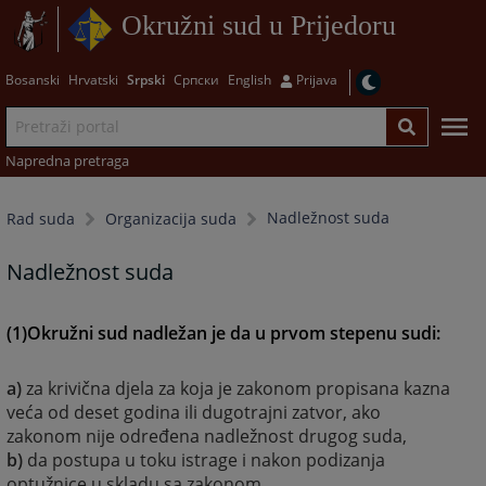
Okružni sud u Prijedoru
Bosanski
Hrvatski
Srpski
Српски
English
Prijava
Napredna pretraga
Nadležnost suda
Rad suda
Organizacija suda
Nadležnost suda
(1)Okružni sud nadležan je da u prvom stepenu sudi:
a)
za krivična djela za koja je zakonom propisana kazna
veća od deset godina ili dugotrajni zatvor, ako
zakonom nije određena nadležnost drugog suda,
b)
da postupa u toku istrage i nakon podizanja
optužnice u skladu sa zakonom,