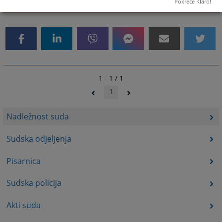
Pokreće Klaro!
2094
PREGLEDA
1 - 1 / 1
1
Nadležnost suda
Sudska odjeljenja
Pisarnica
Sudska policija
Akti suda