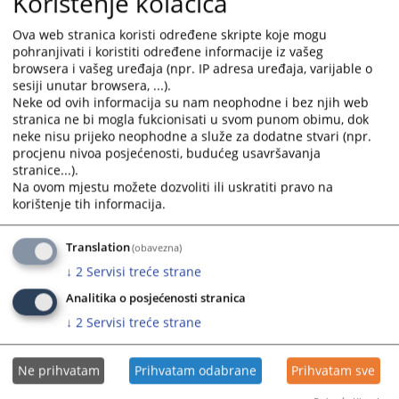
Korištenje kolačića
a)
rješava o sukobu mjesne nadležnosti između
Ova web stranica koristi određene skripte koje mogu
osnovnih sudova sa svog područja u skladu sa
pohranjivati i koristiti određene informacije iz vašeg
zakonom,
browsera i vašeg uređaja (npr. IP adresa uređaja, varijable o
b)
odlučuje o prenosu mjesne nadležnosti sa jednog
sesiji unutar browsera, ...).
osnovnog suda na drugi osnovni sud na svom
Neke od ovih informacija su nam neophodne i bez njih web
stranica ne bi mogla fukcionisati u svom punom obimu, dok
području,
neke nisu prijeko neophodne a služe za dodatne stvari (npr.
v)
odlučuje o brisanju osude i prestanku mjera
procjenu nivoa posjećenosti, budućeg usavršavanja
bezbjednosti i pravnih posljedica osude, na osnovu
stranice...).
sudske odluke,
Na ovom mjestu možete dozvoliti ili uskratiti pravo na
g)
postupa po mlobama za pomilovanje u skladu sa
korištenje tih informacija.
zakonom,
d)
rješava o priznanju odluka stranih sudova, stranih
Translation
(obavezna)
trgovačkih sudova i stranih arbitraža,
↓
2
Servisi treće strane
đ)
pruža međunarodnu pravnu pomoć u krivičnim
predmetima i
Analitika o posjećenosti stranica
e)
vrši druge poslove određene zakonom.
↓
2
Servisi treće strane
Član 31. Zakona o sudovima («Sl.glasnik RS»broj:38/12)
Ne prihvatam
Prihvatam odabrane
Prihvatam sve