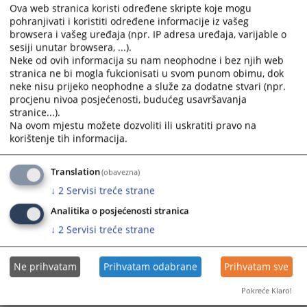
Ova web stranica koristi određene skripte koje mogu
tačka
5) KZ RS, u sticaju sa krivičnim djelom „nedozvoljena
pohranjivati i koristiti određene informacije iz vašeg
proizvodnja i promet oružja ili eksplozivnih materija” iz člana
browsera i vašeg uređaja (npr. IP adresa uređaja, varijable o
361. stav 1.
Krivičnog zakonika RS, a sve u vezi sa članom 56.
sesiji unutar browsera, ...).
stav 1. KZ RS
, donio je presudu broj 16 0 K 002087 23 K, kojom
Neke od ovih informacija su nam neophodne i bez njih web
se optuženi
nepravosnažno osuđuje na jedinstvenu kaznu
stranica ne bi mogla fukcionisati u svom punom obimu, dok
zatvora u trajanju od
21 (dvadesetijednugodinu).
Odluku je
neke nisu prijeko neophodne a služe za dodatne stvari (npr.
donijelo vijeće ovog suda u sastavu od troje sudija.
procjenu nivoa posjećenosti, budućeg usavršavanja
stranice...).
Prikazana vijest je na
:
Srpski jezik
Na ovom mjestu možete dozvoliti ili uskratiti pravo na
korištenje tih informacija.
834
PREGLEDA
Translation
(obavezna)
↓
2
Servisi treće strane
Analitika o posjećenosti stranica
↓
2
Servisi treće strane
Ne prihvatam
Prihvatam odabrane
Prihvatam sve
Pokreće Klaro!