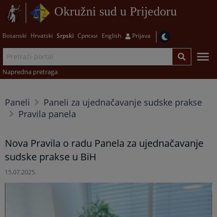
Okružni sud u Prijedoru
Bosanski
Hrvatski
Srpski
Српски
English
Prijava
Napredna pretraga
Paneli
Paneli za ujednačavanje sudske prakse
Pravila panela
Nova Pravila o radu Panela za ujednačavanje
sudske prakse u BiH
15.07.2025.