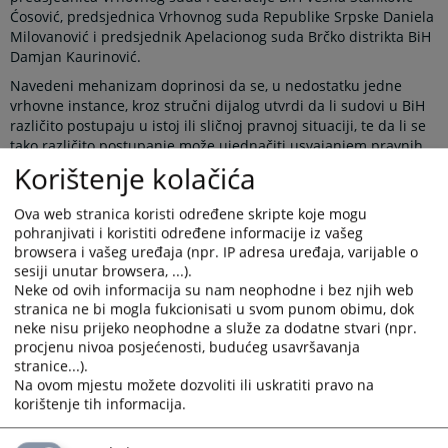
Ćosović, predsjednica Vrhovnog suda Republike Srpske Daniela
Milovanović i predsjednik Apelacionog suda Brčko distrikta BiH
Damjan Kaurinović.
Navedeni mehanizam doprinosi da se, u nedostatku jedne
vrhovne instance, kroz stručni dijalog utvrdi da li sudovi u BiH
različito postupaju u istoj ili sličnoj pravnoj situaciji, te da li se
tako različito postupanje može ujednačiti usvajanjem pravnih
shvatanja na nivou sudova najviše instance. Javno objavljivanje
Korištenje kolačića
ovih shvatanja omogućava građanima i njihovim zastupnicima
korištenje istih prilikom ostvarivanja svojih prava pred sudom,
Ova web stranica koristi određene skripte koje mogu
čime mogu osigurati veću pravnu sigurnost i jednakost pred
pohranjivati i koristiti određene informacije iz vašeg
zakonom, bez obzira u kom dijelu države žive.
browsera i vašeg uređaja (npr. IP adresa uređaja, varijable o
sesiji unutar browsera, ...).
Novi koncept rada Panela predviđa održavanje većeg broja
Neke od ovih informacija su nam neophodne i bez njih web
sastanaka tokom godine, najmanje po jednog iz oblasti
stranica ne bi mogla fukcionisati u svom punom obimu, dok
krivičnog, građanskog i upravnog prava. Teme za sastanke
neke nisu prijeko neophodne a služe za dodatne stvari (npr.
dogovaraju se na pripremnom sastanku, koji se održava
procjenu nivoa posjećenosti, budućeg usavršavanja
početkom svake kalendarske godine u prostorijama VSTV-a BiH.
stranice...).
Sastanci Panela se potom organizuju u sudovima najviše
Na ovom mjestu možete dozvoliti ili uskratiti pravo na
instance, čime je napravljen iskorak u odnosu na raniju praksu
korištenje tih informacija.
kada su se svi sastanci održavali isključivo u VSTV-u BiH.
Potreba za efikasnijom regulacijom rada Panela postala je