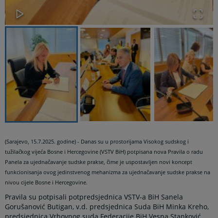
(Sarajevo, 15.7.2025. godine) - Danas su u prostorijama Visokog sudskog i
tužilačkog vijeća Bosne i Hercegovine (VSTV BiH) potpisana nova Pravila o radu
Panela za ujednačavanje sudske prakse, čime je uspostavljen novi koncept
funkcionisanja ovog jedinstvenog mehanizma za ujednačavanje sudske prakse na
nivou cijele Bosne i Hercegovine.
Pravila su potpisali potpredsjednica VSTV-a BiH Sanela
Gorušanović Butigan, v.d. predsjednica Suda BiH Minka Kreho,
predsjednica Vrhovnog suda Federacije BiH Vesna Stanković