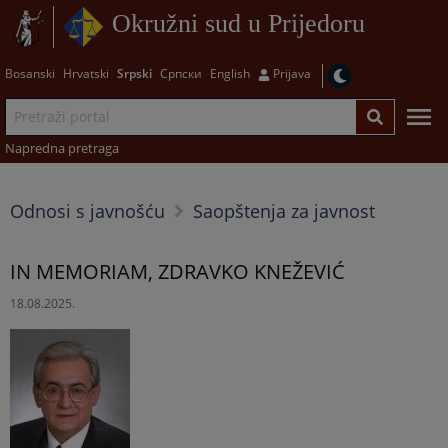
Okružni sud u Prijedoru
Bosanski
Hrvatski
Srpski
Српски
English
Prijava
Napredna pretraga
Odnosi s javnošću
Saopštenja za javnost
IN MEMORIAM, ZDRAVKO KNEŽEVIĆ
18.08.2025.