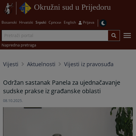
Okružni sud u Prijedoru
Bosanski
Hrvatski
Srpski
Српски
English
Prijava
Napredna pretraga
Vijesti
Aktuelnosti
Vijesti iz pravosuđa
Održan sastanak Panela za ujednačavanje
sudske prakse iz građanske oblasti
08.10.2025.