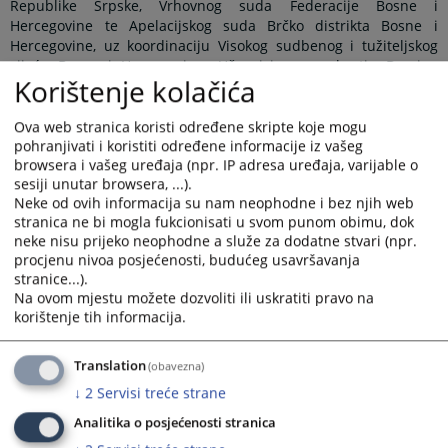
Republike Srpske, Vrhovnog suda Federacije Bosne i
Hercegovine te Apelacijskog suda Brčko distrikta Bosne i
Hercegovine, uz koordinaciju Visokog sudbenog i tužiteljskog
vijeća Bosne i Hercegovine. Učesnicima se obratio Damjan
Korištenje kolačića
Kaurinović, predsjednik Apelacijskog suda Brčko distrikta BiH
kao suda domaćina ovog sastanka, te naglasio značaj Panela
kao mehanizma za ujednačavanje sudske prakse na nivou
Ova web stranica koristi određene skripte koje mogu
države, a radi osiguranja pravne sigurnosti i jednakosti pred
pohranjivati i koristiti određene informacije iz vašeg
browsera i vašeg uređaja (npr. IP adresa uređaja, varijable o
zakonom građana Bosne i Hercegovine.
sesiji unutar browsera, ...).
Na sastanku je usvojen zapisnik sa prethodnog sastanka
Neke od ovih informacija su nam neophodne i bez njih web
Panela iz građanske oblasti koji je održan 10.6.2025. godine u
stranica ne bi mogla fukcionisati u svom punom obimu, dok
Vrhovnom sudu Republike Srpske, kada su diskutirane teme:
neke nisu prijeko neophodne a služe za dodatne stvari (npr.
„Da li se radi o otklonjivom ili neotklonjivom nedostatku u
procjenu nivoa posjećenosti, budućeg usavršavanja
situaciji kada je označeni tuženi umro prije podnošenja tužbe“,
stranice...).
„Trasirana i sopstvena mjenica (Valjanost sopstvene mjenice
Na ovom mjestu možete dozvoliti ili uskratiti pravo na
izdate na blanketu trasirane mjenice)“ i „Elementi mjenice i
korištenje tih informacija.
pravna valjanost mjenice“. Povodom ovih tema usuglašena su
pravna shvaćanja koja su verificirana unutar Panel sudova.
Translation
(obavezna)
Sukladno Pravilima o radu Panela, shvaćanja će biti objavljena
↓
2
Servisi treće strane
na znanje ne samo pravosudnoj zajednici, nego i široj javnosti,
nakon što se obrazloženja pravnih shvaćanja pripreme i
Analitika o posjećenosti stranica
verificiraju od strane Panel sudova.