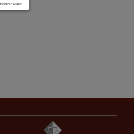
Pokreće Klaro!
n
i
i