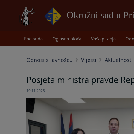
Okružni sud u Pr
Rad suda
Oglasna ploča
Vaša pitanja
Odn
Odnosi s javnošću
Vijesti
Aktuelnosti
Posjeta ministra pravde Re
19.11.2025.