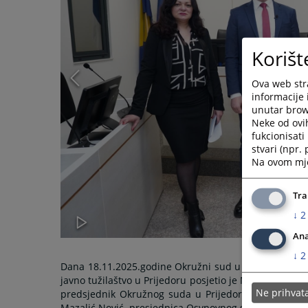
Korišt
Ova web stra
informacije 
unutar brows
Neke od ovi
fukcionisat
stvari (npr.
Na ovom mjes
Tra
↓
2
Ana
↓
2
Dana 18.11.2025.godine Okružni sud u Prijedoru, Okr
javno tužilaštvo u Prijedoru posjetio je Ministar pra
Ne prihva
predsjednik Okružnog suda u Prijedoru Mr Duško Mi
Mazalić Nović, presjednica Osvnovnog suda u Prijedor