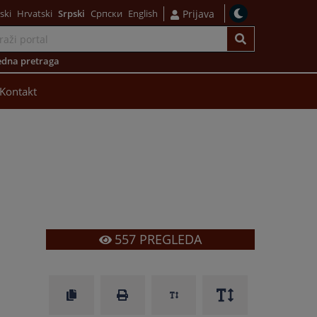
ski
Hrvatski
Srpski
Српски
English
Prijava
dna pretraga
Kontakt
557
PREGLEDA