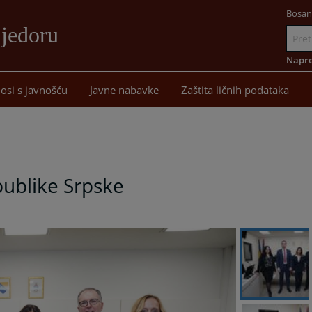
Bosan
ijedoru
Idi
na
Napre
sadržaj
osi s javnošću
Javne nabavke
Zaštita ličnih podataka
publike Srpske