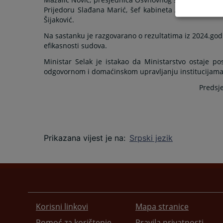
Prijedoru Slađana Marić,
šef kabineta Aleksandar Mi
Šijaković.
Na sastanku je razgovarano o rezultatima iz 2024.god
efikasnosti sudova.
Ministar Selak je istakao da Ministarstvo ostaje po
odgovornom i domaćinskom upravljanju institucijama
Predsj
Prikazana vijest je na
:
Srpski jezik
Korisni linkovi
Mapa stranice
Pomoć za korištenje
Pravila privatnosti