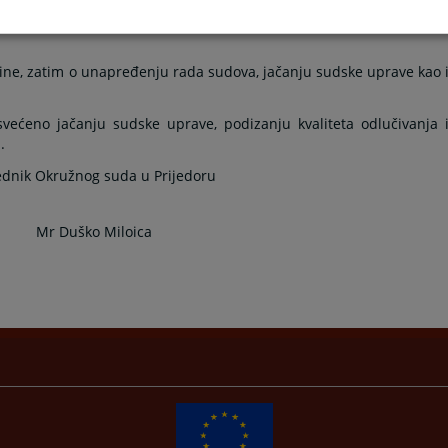
lošević, v.d. pomoćnika ministra pravde u Resoru pravosuđa Iva
ine, zatim o unapređenju rada sudova, jačanju sudske uprave kao 
svećeno jačanju sudske uprave, podizanju kvaliteta odlučivanja 
.
ednik Okružnog suda u Prijedoru
Mr Duško Miloica