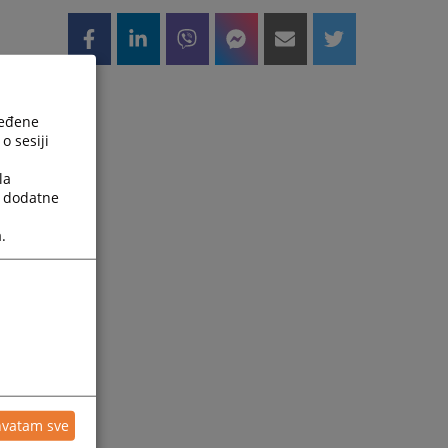
ređene
o sesiji
la
a dodatne
.
o
i
hvatam sve
a
u