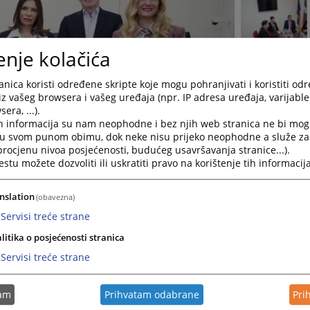
enje kolačića
nica koristi određene skripte koje mogu pohranjivati i koristiti od
iz vašeg browsera i vašeg uređaja (npr. IP adresa uređaja, varijable 
era, ...).
h informacija su nam neophodne i bez njih web stranica ne bi mog
i u svom punom obimu, dok neke nisu prijeko neophodne a služe z
 procjenu nivoa posjećenosti, budućeg usavršavanja stranice...).
tu možete dozvoliti ili uskratiti pravo na korištenje tih informacija
nslation
(obavezna)
Servisi treće strane
litika o posjećenosti stranica
Servisi treće strane
užni privredni sud u Prijedoru, Osnovni sud u Prijedoru i Okružn
vde Republike Srpske gospodin Goran Selak. Sastanku su prisustvovl
tam
Prihvatam odabrane
Pri
loica, predsjednica Okružnog privrednog suda u Prijedru Dijan
u Danijela Elenkov, glavna tužiteljica Okružnog javnog tužilaštva 