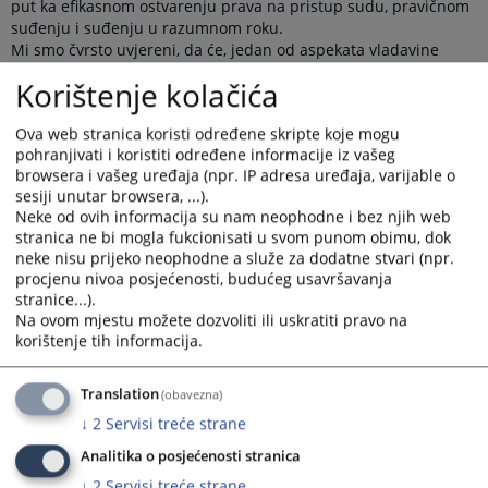
put ka efikasnom ostvarenju prava na pristup sudu, pravičnom
suđenju i suđenju u razumnom roku.
Mi smo čvrsto uvjereni, da će, jedan od aspekata vladavine
prava, pravna sigurnost i jedan od osnovnih garancija
Korištenje kolačića
vladavine prava, nezavisnost pravosuđa, nastaviti da jačaju.
Javnost, preciznost, dosljednost, stabilnost, zabrana
Ova web stranica koristi određene skripte koje mogu
retroaktivnosti, konačnost i obavezujuća snaga sudskih odluka,
pohranjivati i koristiti određene informacije iz vašeg
kao elementi pravne sigurnosti, te institucionalna i
browsera i vašeg uređaja (npr. IP adresa uređaja, varijable o
individualna nezavisnost pravosuđa koje se tiču sposobnosti
sesiji unutar browsera, ...).
pravosuđa da djeluje bez pritisaka i nezavisnosti sudija
Neke od ovih informacija su nam neophodne i bez njih web
pojedinaca prilikom obavljanja njihovih profesionalnih
stranica ne bi mogla fukcionisati u svom punom obimu, dok
dužnosti, su ciljevi ovog suda koji vode ka poboljšanju
neke nisu prijeko neophodne a služe za dodatne stvari (npr.
funkcionisanja demokratskih institucija, poštivanja vladavine
procjenu nivoa posjećenosti, budućeg usavršavanja
prava i zaštite ljudskih prava.
stranice...).
Vaše sugestije i zapažanja, kao i kritike i pohvale će se koristiti
Na ovom mjestu možete dozvoliti ili uskratiti pravo na
kao smjernice za efektivniji rad suda.
korištenje tih informacija.
Predsjednik suda:
Mr Duško Miloica
Translation
(obavezna)
↓
2
Servisi treće strane
Prikazana vijest je na
:
Srpski jezik
Analitika o posjećenosti stranica
4199
PREGLEDA
↓
2
Servisi treće strane