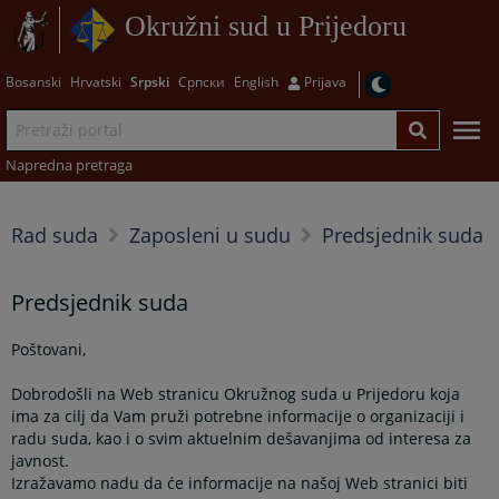
Okružni sud u Prijedoru
Bosanski
Hrvatski
Srpski
Српски
English
Prijava
Napredna pretraga
Rad suda
Zaposleni u sudu
Predsjednik suda
Predsjednik suda
Poštovani,
Dobrodošli na Web stranicu Okružnog suda u Prijedoru koja
ima za cilj da Vam pruži potrebne informacije o organizaciji i
radu suda, kao i o svim aktuelnim dešavanjima od interesa za
javnost.
Izražavamo nadu da će informacije na našoj Web stranici biti